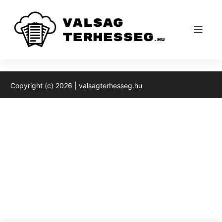
Valsagterhesség cikk könyvtár
Copyright (c) 2026 | valsagterhesseg.hu