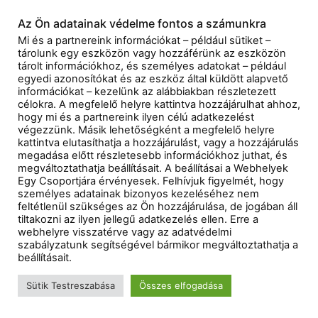
Az Ön adatainak védelme fontos a számunkra
Mi és a partnereink információkat – például sütiket –
tárolunk egy eszközön vagy hozzáférünk az eszközön
tárolt információkhoz, és személyes adatokat – például
egyedi azonosítókat és az eszköz által küldött alapvető
információkat – kezelünk az alábbiakban részletezett
célokra. A megfelelő helyre kattintva hozzájárulhat ahhoz,
hogy mi és a partnereink ilyen célú adatkezelést
végezzünk. Másik lehetőségként a megfelelő helyre
kattintva elutasíthatja a hozzájárulást, vagy a hozzájárulás
megadása előtt részletesebb információkhoz juthat, és
megváltoztathatja beállításait. A beállításai a Webhelyek
Egy Csoportjára érvényesek. Felhívjuk figyelmét, hogy
személyes adatainak bizonyos kezeléséhez nem
feltétlenül szükséges az Ön hozzájárulása, de jogában áll
tiltakozni az ilyen jellegű adatkezelés ellen. Erre a
webhelyre visszatérve vagy az adatvédelmi
szabályzatunk segítségével bármikor megváltoztathatja a
beállításait.
Sütik Testreszabása
Összes elfogadása