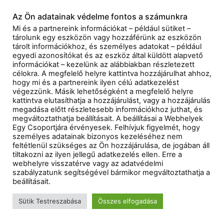
Az Ön adatainak védelme fontos a számunkra
Mi és a partnereink információkat – például sütiket –
tárolunk egy eszközön vagy hozzáférünk az eszközön
tárolt információkhoz, és személyes adatokat – például
egyedi azonosítókat és az eszköz által küldött alapvető
információkat – kezelünk az alábbiakban részletezett
célokra. A megfelelő helyre kattintva hozzájárulhat ahhoz,
hogy mi és a partnereink ilyen célú adatkezelést
végezzünk. Másik lehetőségként a megfelelő helyre
kattintva elutasíthatja a hozzájárulást, vagy a hozzájárulás
megadása előtt részletesebb információkhoz juthat, és
megváltoztathatja beállításait. A beállításai a Webhelyek
Egy Csoportjára érvényesek. Felhívjuk figyelmét, hogy
személyes adatainak bizonyos kezeléséhez nem
feltétlenül szükséges az Ön hozzájárulása, de jogában áll
tiltakozni az ilyen jellegű adatkezelés ellen. Erre a
webhelyre visszatérve vagy az adatvédelmi
szabályzatunk segítségével bármikor megváltoztathatja a
beállításait.
Sütik Testreszabása
Összes elfogadása