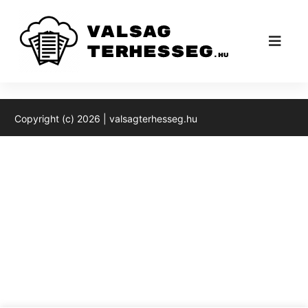
Valsagterhesség cikk könyvtár
Copyright (c) 2026 | valsagterhesseg.hu